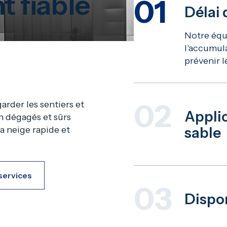
 fiable
01
Délai 
Notre équ
l'accumula
prévenir l
02
rder les sentiers et
Applic
on dégagés et sûrs
la neige rapide et
sable
Les traite
restent ex
 services
glissade e
03
accessible
Dispon
Disponible