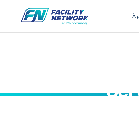
À 
Ser