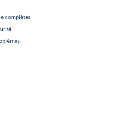
ce complètes
urité
roblèmes