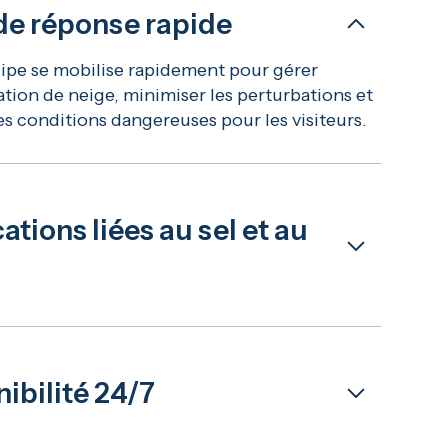
de réponse rapide
ipe se mobilise rapidement pour gérer
tion de neige, minimiser les perturbations et
es conditions dangereuses pour les visiteurs.
ations liées au sel et au
ments préventifs garantissent que les surfaces
emptes de glace, réduisant ainsi les risques de
t de chute et préservant des zones sûres et
s.
ibilité 24/7
s 24 heures sur 24, nous gérons les