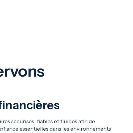
 de neige au fur et à mesure qu'ils
t, garantissant ainsi que votre installation
ationnelle et sûre par tous les temps.
ervons
 financières
ires sécurisés, fiables et fluides afin de
confiance essentielles dans les environnements